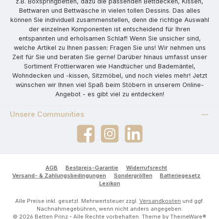
z.B. Boxspringbetten, dazu die passenden Bettdecken, Kissen,
Bettwaren und Bettwäsche in vielen tollen Dessins. Das alles
können Sie individuell zusammenstellen, denn die richtige Auswahl
der einzelnen Komponenten ist entscheidend für Ihren
entspannten und erholsamen Schlaf! Wenn Sie unsicher sind,
welche Artikel zu Ihnen passen: Fragen Sie uns! Wir nehmen uns
Zeit für Sie und beraten Sie gerne! Darüber hinaus umfasst unser
Sortiment Frottierwaren wie Handtücher und Bademäntel,
Wohndecken und -kissen, Sitzmöbel, und noch vieles mehr! Jetzt
wünschen wir Ihnen viel Spaß beim Stöbern in unserem Online-
Angebot - es gibt viel zu entdecken!
Unsere Communities
Facebook
Instagram
LinkedIn
AGB
Bestpreis-Garantie
Widerrufsrecht
Versand- & Zahlungsbedingungen
Sondergrößen
Batteriegesetz
Lexikon
Alle Preise inkl. gesetzl. Mehrwertsteuer zzgl.
Versandkosten
und ggf.
Nachnahmegebühren, wenn nicht anders angegeben.
© 2026 Betten Prinz - Alle Rechte vorbehalten. Theme by
ThemeWare®