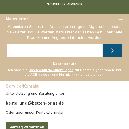
SCHNELLER VERSAND
Newsletter
Abonnieren Sie jetzt einfach unseren regelmäßig erscheinenden
Newsletter und Sie werden stets unter den Ersten sein, über neue
Produkte und Angebote informiert werden.
E-
Mail-
Adresse
*
Datenschutz
Ich habe die
Datenschutzbestimmungen
zur Kenntnis genommen und
die
AGB
gelesen und bin mit ihnen einverstanden.
Service/Kontakt
Unterstützung und Beratung unter:
bestellung@betten-prinz.de
Oder über unser
Kontaktformular
.
Vertrag widerrufen