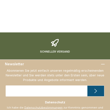
SCHNELLER VERSAND
Newsletter
Abonnieren Sie jetzt einfach unseren regelmäßig erscheinenden
Newsletter und Sie werden stets unter den Ersten sein, über neue
Produkte und Angebote informiert werden.
E-
Mail-
Adresse
*
Datenschutz
Ich habe die
Datenschutzbestimmungen
zur Kenntnis genommen und