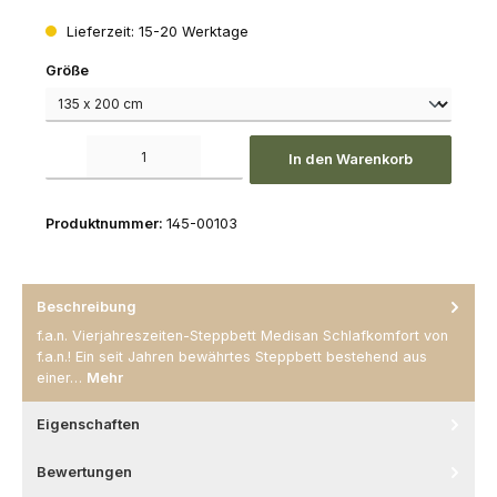
Lieferzeit: 15-20 Werktage
auswählen
Größe
Produkt Anzahl: Gib den gewünschten Wert ein oder benutze die Schaltfl
In den Warenkorb
Produktnummer:
145-00103
Beschreibung
f.a.n. Vierjahreszeiten-Steppbett Medisan Schlafkomfort von
f.a.n.! Ein seit Jahren bewährtes Steppbett bestehend aus
einer…
Mehr
Eigenschaften
Bewertungen