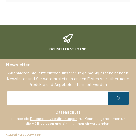
SCHNELLER VERSAND
Newsletter
Abonnieren Sie jetzt einfach unseren regelmäßig erscheinenden
Newsletter und Sie werden stets unter den Ersten sein, über neue
Produkte und Angebote informiert werden.
E-
Mail-
Adresse
*
Datenschutz
Ich habe die
Datenschutzbestimmungen
zur Kenntnis genommen und
die
AGB
gelesen und bin mit ihnen einverstanden.
Service/Kontakt