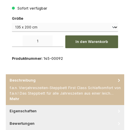
Sofort verfügbar
auswählen
Größe
Produkt Anzahl: Gib den gewünschten Wert ein oder benutze die Schaltfl
In den Warenkorb
Produktnummer:
145-00092
Beschreibung
f.a.n. Vierjahreszeiten-Steppbett First Class Schlafkomfort von
f.a.n.! Das Steppbett für alle Jahreszeiten aus einer leich…
Mehr
Eigenschaften
Bewertungen