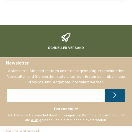
SCHNELLER VERSAND
Newsletter
Abonnieren Sie jetzt einfach unseren regelmäßig erscheinenden
Newsletter und Sie werden stets unter den Ersten sein, über neue
Produkte und Angebote informiert werden.
E-
Mail-
Adresse
*
Datenschutz
Ich habe die
Datenschutzbestimmungen
zur Kenntnis genommen und
die
AGB
gelesen und bin mit ihnen einverstanden.
Service/Kontakt