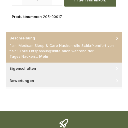
In den Warenkorb
Produktnummer:
205-00017
Beschreibung
f.a.n. Medisan Sleep & Care Nackenrolle Schlafkomfort von
f.a.n.! Tolle Entspannungshilfe auch während der
Tages:Nacken…
Mehr
Eigenschaften
Bewertungen