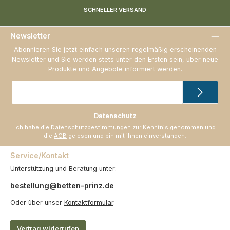
SCHNELLER VERSAND
Newsletter
Abonnieren Sie jetzt einfach unseren regelmäßig erscheinenden
Newsletter und Sie werden stets unter den Ersten sein, über neue
Produkte und Angebote informiert werden.
E-
Mail-
Adresse
*
Datenschutz
Ich habe die
Datenschutzbestimmungen
zur Kenntnis genommen und
die
AGB
gelesen und bin mit ihnen einverstanden.
Service/Kontakt
Unterstützung und Beratung unter:
bestellung@betten-prinz.de
Oder über unser
Kontaktformular
.
Vertrag widerrufen