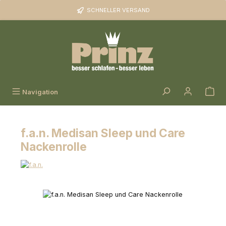
Zum Hauptinhalt springen
SCHNELLER VERSAND
Navigation
f.a.n. Medisan Sleep und Care
Nackenrolle
Bildergalerie überspringen