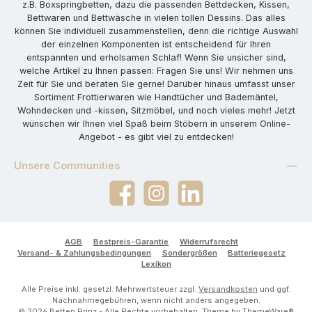
z.B. Boxspringbetten, dazu die passenden Bettdecken, Kissen,
Bettwaren und Bettwäsche in vielen tollen Dessins. Das alles
können Sie individuell zusammenstellen, denn die richtige Auswahl
der einzelnen Komponenten ist entscheidend für Ihren
entspannten und erholsamen Schlaf! Wenn Sie unsicher sind,
welche Artikel zu Ihnen passen: Fragen Sie uns! Wir nehmen uns
Zeit für Sie und beraten Sie gerne! Darüber hinaus umfasst unser
Sortiment Frottierwaren wie Handtücher und Bademäntel,
Wohndecken und -kissen, Sitzmöbel, und noch vieles mehr! Jetzt
wünschen wir Ihnen viel Spaß beim Stöbern in unserem Online-
Angebot - es gibt viel zu entdecken!
Unsere Communities
Facebook
Instagram
LinkedIn
AGB
Bestpreis-Garantie
Widerrufsrecht
Versand- & Zahlungsbedingungen
Sondergrößen
Batteriegesetz
Lexikon
Alle Preise inkl. gesetzl. Mehrwertsteuer zzgl.
Versandkosten
und ggf.
Nachnahmegebühren, wenn nicht anders angegeben.
© 2026 Betten Prinz - Alle Rechte vorbehalten. Theme by
ThemeWare®