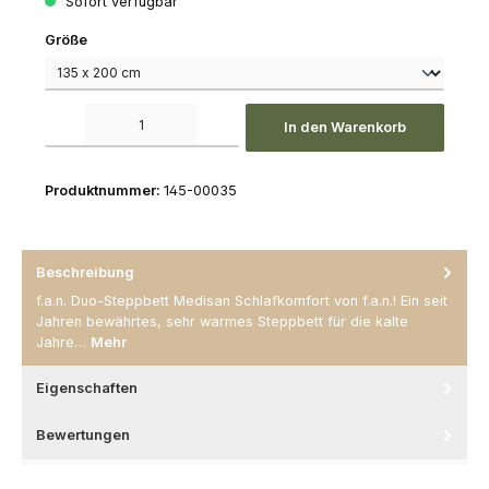
Sofort verfügbar
auswählen
Größe
Produkt Anzahl: Gib den gewünschten Wert ein oder benutze die Schaltfl
In den Warenkorb
Produktnummer:
145-00035
Beschreibung
f.a.n. Duo-Steppbett Medisan Schlafkomfort von f.a.n.! Ein seit
Jahren bewährtes, sehr warmes Steppbett für die kalte
Jahre…
Mehr
Eigenschaften
Bewertungen