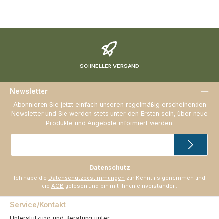
SCHNELLER VERSAND
Newsletter
Abonnieren Sie jetzt einfach unseren regelmäßig erscheinenden
Newsletter und Sie werden stets unter den Ersten sein, über neue
Produkte und Angebote informiert werden.
E-
Mail-
Adresse
*
Datenschutz
Ich habe die
Datenschutzbestimmungen
zur Kenntnis genommen und
die
AGB
gelesen und bin mit ihnen einverstanden.
Service/Kontakt
Unterstützung und Beratung unter: