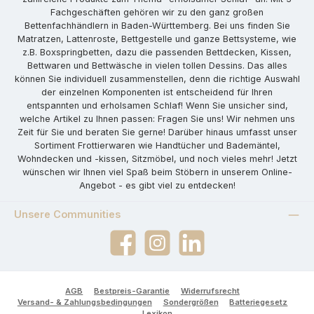
Fachgeschäften gehören wir zu den ganz großen
Bettenfachhändlern in Baden-Württemberg. Bei uns finden Sie
Matratzen, Lattenroste, Bettgestelle und ganze Bettsysteme, wie
z.B. Boxspringbetten, dazu die passenden Bettdecken, Kissen,
Bettwaren und Bettwäsche in vielen tollen Dessins. Das alles
können Sie individuell zusammenstellen, denn die richtige Auswahl
der einzelnen Komponenten ist entscheidend für Ihren
entspannten und erholsamen Schlaf! Wenn Sie unsicher sind,
welche Artikel zu Ihnen passen: Fragen Sie uns! Wir nehmen uns
Zeit für Sie und beraten Sie gerne! Darüber hinaus umfasst unser
Sortiment Frottierwaren wie Handtücher und Bademäntel,
Wohndecken und -kissen, Sitzmöbel, und noch vieles mehr! Jetzt
wünschen wir Ihnen viel Spaß beim Stöbern in unserem Online-
Angebot - es gibt viel zu entdecken!
Unsere Communities
Facebook
Instagram
LinkedIn
AGB
Bestpreis-Garantie
Widerrufsrecht
Versand- & Zahlungsbedingungen
Sondergrößen
Batteriegesetz
Lexikon