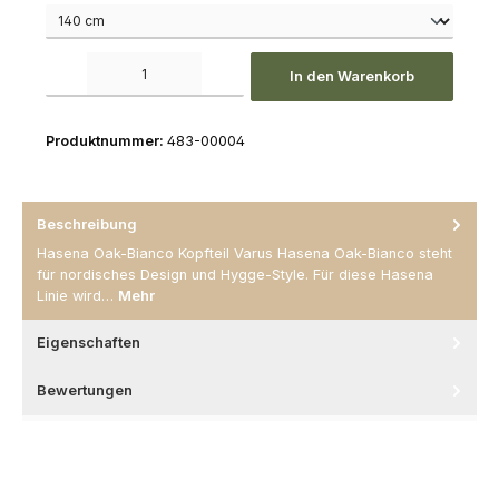
Produkt Anzahl: Gib den gewünschten Wert ein oder benutze die Schaltfl
In den Warenkorb
Produktnummer:
483-00004
Beschreibung
Hasena Oak-Bianco Kopfteil Varus Hasena Oak-Bianco steht
für nordisches Design und Hygge-Style. Für diese Hasena
Linie wird…
Mehr
Eigenschaften
Bewertungen