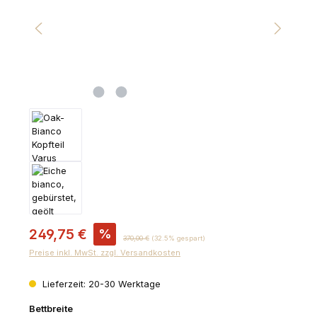
Verkaufspreis:
249,75 €
%
Regulärer Preis:
370,00 €
(32.5% gespart)
Preise inkl. MwSt. zzgl. Versandkosten
Lieferzeit: 20-30 Werktage
auswählen
Bettbreite