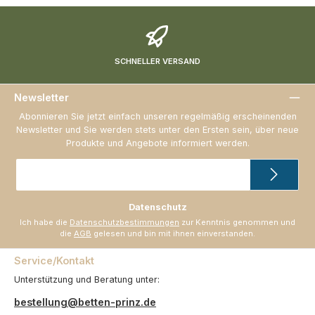
SCHNELLER VERSAND
Newsletter
Abonnieren Sie jetzt einfach unseren regelmäßig erscheinenden
Newsletter und Sie werden stets unter den Ersten sein, über neue
Produkte und Angebote informiert werden.
E-
Mail-
Adresse
*
Datenschutz
Ich habe die
Datenschutzbestimmungen
zur Kenntnis genommen und
die
AGB
gelesen und bin mit ihnen einverstanden.
Service/Kontakt
Unterstützung und Beratung unter:
bestellung@betten-prinz.de