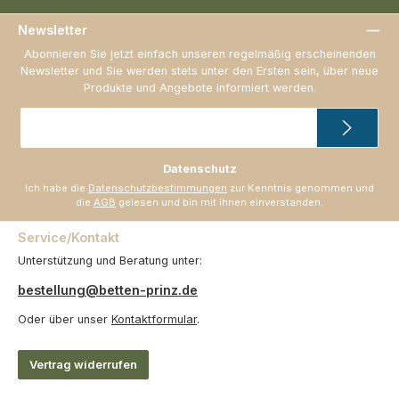
Newsletter
Abonnieren Sie jetzt einfach unseren regelmäßig erscheinenden
Newsletter und Sie werden stets unter den Ersten sein, über neue
Produkte und Angebote informiert werden.
E-
Mail-
Adresse
*
Datenschutz
Ich habe die
Datenschutzbestimmungen
zur Kenntnis genommen und
die
AGB
gelesen und bin mit ihnen einverstanden.
Service/Kontakt
Unterstützung und Beratung unter:
bestellung@betten-prinz.de
Oder über unser
Kontaktformular
.
Vertrag widerrufen