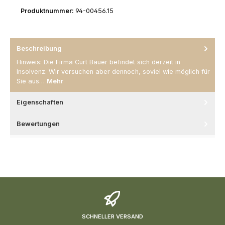
Produktnummer:
94-00456.15
Beschreibung
Hinweis: Die Firma Curt Bauer befindet sich derzeit in
Insolvenz. Wir versuchen aber dennoch, soviel wie möglich für
Sie aus…
Mehr
Eigenschaften
Bewertungen
SCHNELLER VERSAND