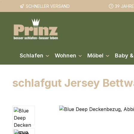
SCHNELLER VERSAND
39 JAHR
m Hauptinhalt springen
Zur Suche springen
Zur Hauptnavigation springen
Schlafen
Wohnen
Möbel
Baby &
schlafgut Jersey Bett
Bildergalerie überspringen