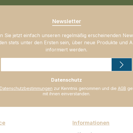
Newsletter
 Sie jetzt einfach unseren regelmäßig erscheinenden New
den stets unter den Ersten sein, über neue Produkte und 
informiert werden.
E-
Mail-
Adresse
Datenschutz
*
Datenschutzbestimmungen
zur Kenntnis genommen und die
AGB
gel
mit ihnen einverstanden.
ce
Informationen