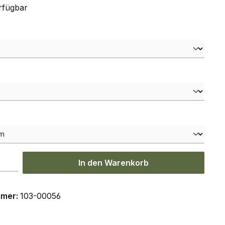
rfügbar
hlen
hlen
ählen
l: Gib den gewünschten Wert ein oder benutze die Schaltflächen um
In den Warenkorb
mmer:
103-00056