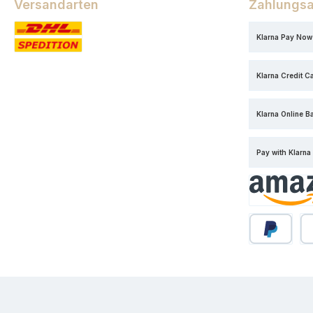
Versandarten
Zahlungsa
Klarna Pay Now
Standard
Klarna Credit C
Klarna Online B
Pay with Klarna
Amazon Pa
PayPal
Sp