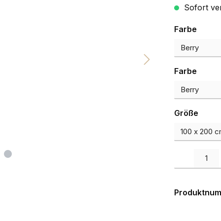
Sofort ve
auswä
Farbe
auswä
Farbe
ausw
Größe
Produkt Anzah
Produktnu