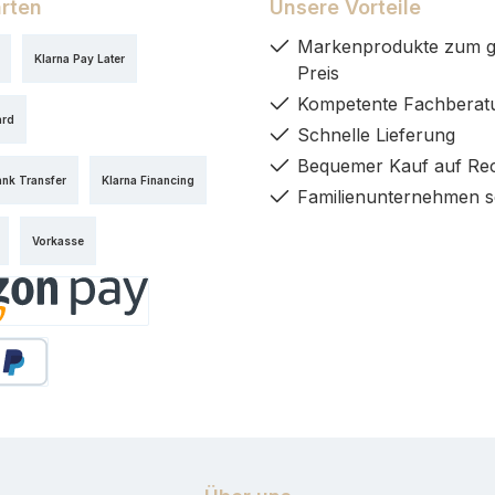
rten
Unsere Vorteile
Markenprodukte zum g
Klarna Pay Later
Preis
Kompetente Fachberat
ard
Schnelle Lieferung
Bequemer Kauf auf Re
ank Transfer
Klarna Financing
Familienunternehmen s
Vorkasse
y
äter Bezahlen