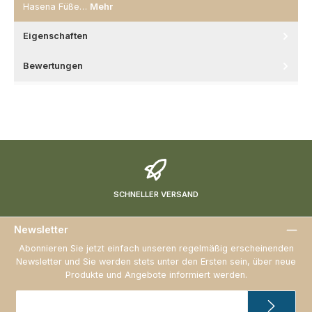
Hasena Füße…
Mehr
Eigenschaften
Bewertungen
SCHNELLER VERSAND
Newsletter
Abonnieren Sie jetzt einfach unseren regelmäßig erscheinenden
Newsletter und Sie werden stets unter den Ersten sein, über neue
Produkte und Angebote informiert werden.
E-
Mail-