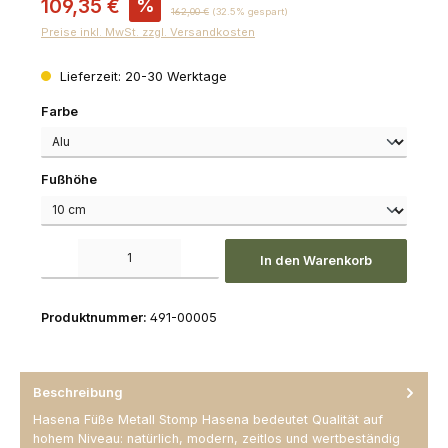
109,35 €
%
Regulärer Preis:
162,00 €
(32.5% gespart)
Preise inkl. MwSt. zzgl. Versandkosten
Lieferzeit: 20-30 Werktage
auswählen
Farbe
auswählen
Fußhöhe
Produkt Anzahl: Gib den gewünschten Wert ein oder benutze die Schaltfl
In den Warenkorb
Produktnummer:
491-00005
Beschreibung
Hasena Füße Metall Stomp Hasena bedeutet Qualität auf
hohem Niveau: natürlich, modern, zeitlos und wertbeständig