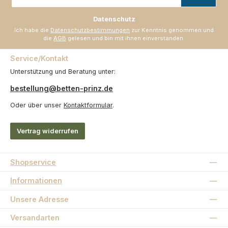
Adresse
*
Datenschutz
Ich habe die
Datenschutzbestimmungen
zur Kenntnis genommen und
die
AGB
gelesen und bin mit ihnen einverstanden.
Service/Kontakt
Unterstützung und Beratung unter:
bestellung@betten-prinz.de
Oder über unser
Kontaktformular
.
Vertrag widerrufen
Shopservice
Informationen
Unsere Adresse
Versandarten