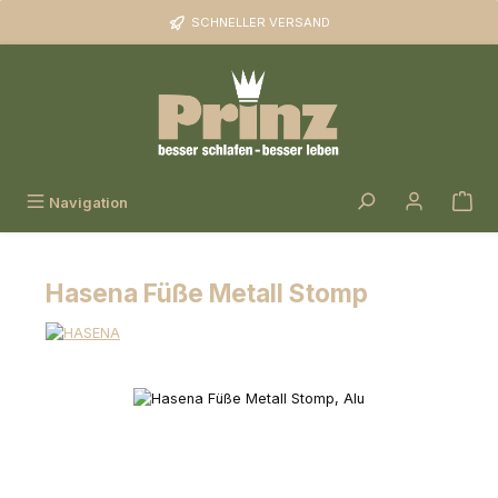
Zum Hauptinhalt springen
SCHNELLER VERSAND
Navigation
Hasena Füße Metall Stomp
Bildergalerie überspringen