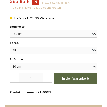
365,85 €
%
Regulärer Preis:
542,00 €
(32.5% gespart)
Preise inkl. MwSt. zzgl. Versandkosten
Lieferzeit: 20-30 Werktage
auswählen
Bettbreite
auswählen
Farbe
auswählen
Fußhöhe
Produkt Anzahl: Gib den gewünschten Wert ein oder benutze die Schaltfl
In den Warenkorb
Produktnummer:
491-00013