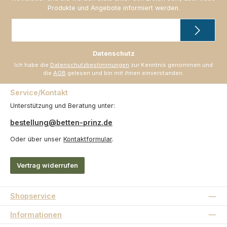
Produkte und Angebote informiert werden.
E-
Mail-
Adresse
*
Datenschutz
Ich habe die
Datenschutzbestimmungen
zur Kenntnis genommen und
die
AGB
gelesen und bin mit ihnen einverstanden.
Service/Kontakt
Unterstützung und Beratung unter:
bestellung@betten-prinz.de
Oder über unser
Kontaktformular
.
Vertrag widerrufen
Shopservice
Informationen