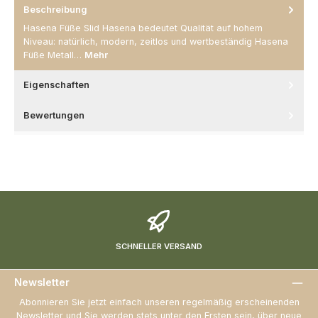
Beschreibung
Hasena Füße Slid Hasena bedeutet Qualität auf hohem
Niveau: natürlich, modern, zeitlos und wertbeständig Hasena
Füße Metall…
Mehr
Eigenschaften
Bewertungen
SCHNELLER VERSAND
Newsletter
Abonnieren Sie jetzt einfach unseren regelmäßig erscheinenden
Newsletter und Sie werden stets unter den Ersten sein, über neue