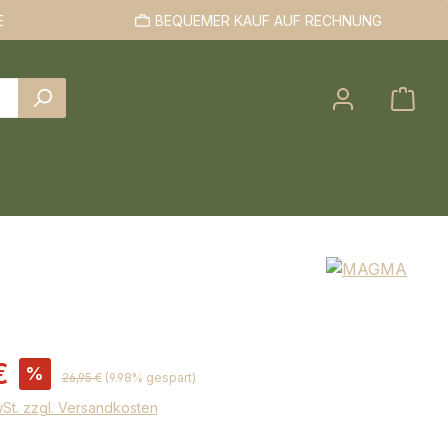
E
BEQUEMER KAUF AUF RECHNUNG
s:
€
%
Regulärer Preis:
26,95 €
(9.98% gespart)
wSt. zzgl. Versandkosten