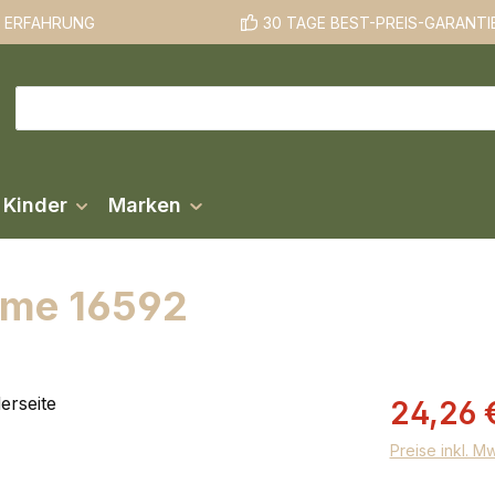
E ERFAHRUNG
30 TAGE BEST-PREIS-GARANTI
 Kinder
Marken
ame 16592
Verkaufsprei
24,26 
Preise inkl. M