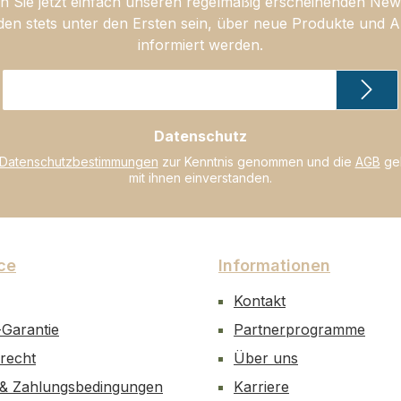
 Sie jetzt einfach unseren regelmäßig erscheinenden New
den stets unter den Ersten sein, über neue Produkte und 
informiert werden.
E-
Mail-
Adresse
Datenschutz
*
Datenschutzbestimmungen
zur Kenntnis genommen und die
AGB
gel
mit ihnen einverstanden.
ce
Informationen
Kontakt
-Garantie
Partnerprogramme
recht
Über uns
 & Zahlungsbedingungen
Karriere