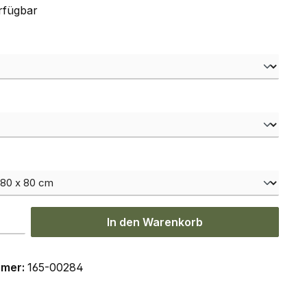
rfügbar
hlen
hlen
ählen
l: Gib den gewünschten Wert ein oder benutze die Schaltflächen um
In den Warenkorb
mmer:
165-00284