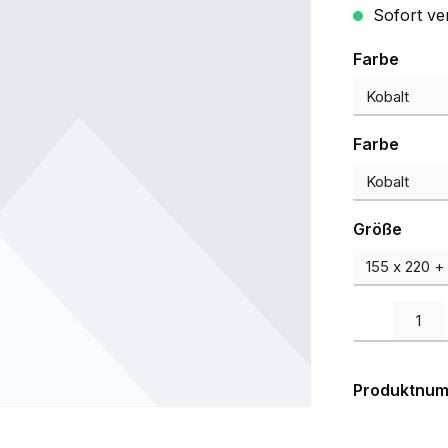
Sofort ve
auswä
Farbe
auswä
Farbe
ausw
Größe
Produkt Anzah
Produktnu