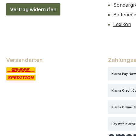
Sondergr
Vertrag widerrufen
Batterieg
Lexikon
Versandarten
Zahlungsa
Klarna Pay Now
Standard
Klarna Credit C
Klarna Online B
Pay with Klarna