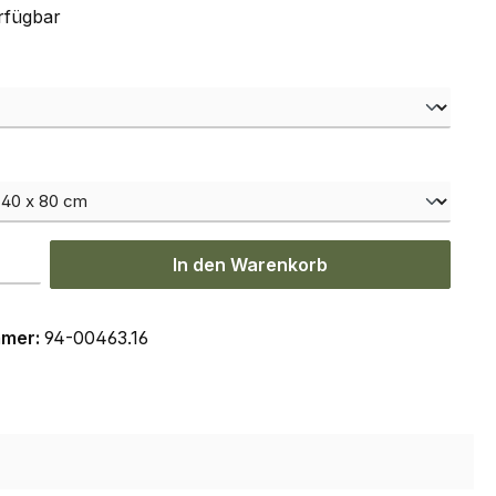
rfügbar
hlen
ählen
l: Gib den gewünschten Wert ein oder benutze die Schaltflächen um
In den Warenkorb
mmer:
94-00463.16