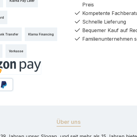
Klarna Pay Later
Preis
Kompetente Fachberat
ard
Schnelle Lieferung
Bequemer Kauf auf Re
ank Transfer
Klarna Financing
Familienunternehmen s
Vorkasse
y
äter Bezahlen
Über uns
er 39 Jahren unser Slogan, und seit mehr als 15 Jahren bie