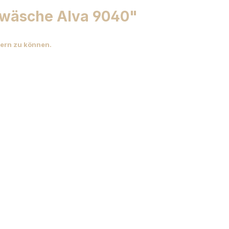
twäsche Alva 9040"
efern zu können.