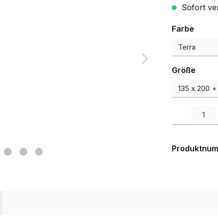
Sofort ve
auswä
Farbe
ausw
Größe
Produkt Anzah
Produktnu