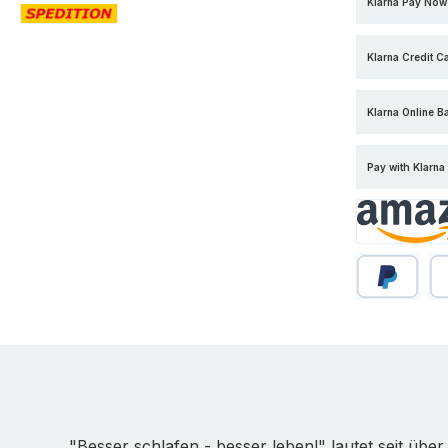
Klarna Pay Now
Standard
Klarna Credit C
Klarna Online B
Pay with Klarna
Amazon Pa
PayPal
Sp
"Besser schlafen - besser leben!" lautet seit üb