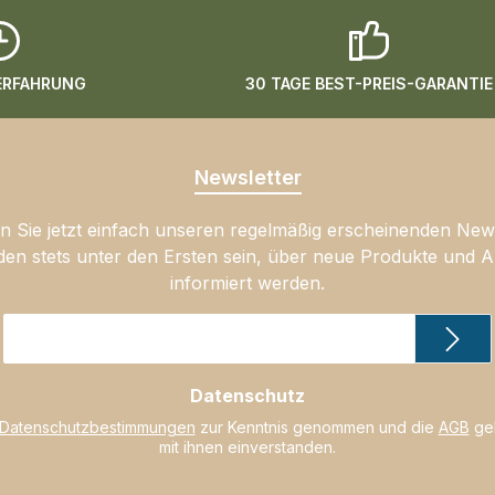
 ERFAHRUNG
30 TAGE BEST-PREIS-GARANTIE
Newsletter
 Sie jetzt einfach unseren regelmäßig erscheinenden New
den stets unter den Ersten sein, über neue Produkte und 
informiert werden.
E-
Mail-
Adresse
Datenschutz
*
Datenschutzbestimmungen
zur Kenntnis genommen und die
AGB
gel
mit ihnen einverstanden.