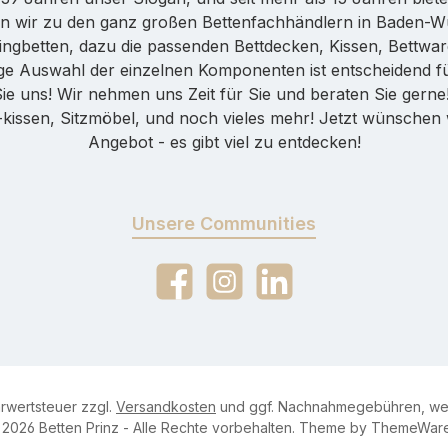
n wir zu den ganz großen Bettenfachhändlern in Baden-Wür
ingbetten, dazu die passenden Bettdecken, Kissen, Bettware
htige Auswahl der einzelnen Komponenten ist entscheidend 
Sie uns! Wir nehmen uns Zeit für Sie und beraten Sie gern
ssen, Sitzmöbel, und noch vieles mehr! Jetzt wünschen w
Angebot - es gibt viel zu entdecken!
Unsere Communities
Facebook
Instagram
LinkedIn
hrwertsteuer zzgl.
Versandkosten
und ggf. Nachnahmegebühren, wen
2026 Betten Prinz - Alle Rechte vorbehalten. Theme by
ThemeWar