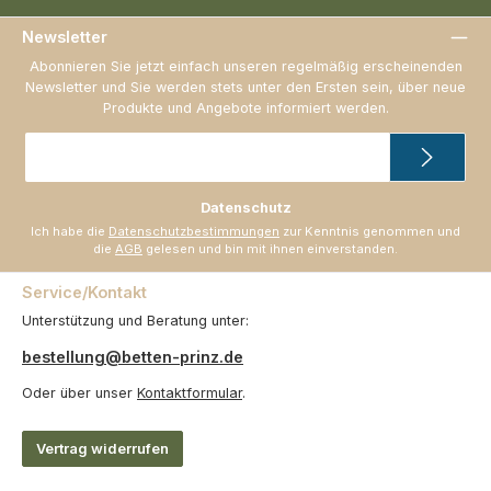
Newsletter
Abonnieren Sie jetzt einfach unseren regelmäßig erscheinenden
Newsletter und Sie werden stets unter den Ersten sein, über neue
Produkte und Angebote informiert werden.
E-
Mail-
Adresse
*
Datenschutz
Ich habe die
Datenschutzbestimmungen
zur Kenntnis genommen und
die
AGB
gelesen und bin mit ihnen einverstanden.
Service/Kontakt
Unterstützung und Beratung unter:
bestellung@betten-prinz.de
Oder über unser
Kontaktformular
.
Vertrag widerrufen