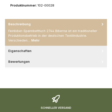
Produktnummer:
102-00028
Beschreibung
Feinbiber-Spannbetttuch 2744 Biberna ist ein traditioneller
Produktionsbetrieb in der deutschen Textilindustrie.
Verschieden…
Mehr
Eigenschaften
Bewertungen
SCHNELLER VERSAND