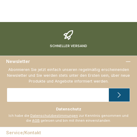
SCHNELLER VERSAND
Newsletter
Abonnieren Sie jetzt einfach unseren regelmäßig erscheinenden
Newsletter und Sie werden stets unter den Ersten sein, über neue
Produkte und Angebote informiert werden.
E-
Mail-
Adresse
*
Datenschutz
Ich habe die
Datenschutzbestimmungen
zur Kenntnis genommen und
die
AGB
gelesen und bin mit ihnen einverstanden.
Service/Kontakt