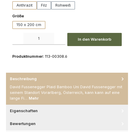
Anthrazit
Filz
Rohweiß
auswählen
Größe
150 x 200 cm
Produkt Anzahl: Gib den gewünschten Wert ein oder benutze die Schaltfl
In den Warenkorb
Produktnummer:
113-00308.6
Beschreibung
David Fussenegger Plaid Bamboo Uni David Fussenegger mit
seinem Standort Vorarlberg, Österreich, kann kann auf eine
lange Fi…
Mehr
Eigenschaften
Bewertungen